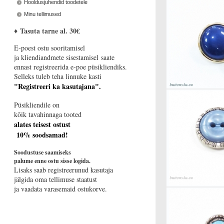
Hooldusjuhendid toodetele
Minu tellimused
♦
Tasuta tarne al. 30€
E-poest ostu sooritamisel
ja kliendiandmete sisestamisel saate
ennast registreerida e-poe püsikliendiks.
Selleks tuleb teha linnuke kasti
"Registreeri ka kasutajana".
Püsikliendile on
kõik tavahinnaga tooted
alates teisest ostust
10% soodsamad!
Soodustuse saamiseks
palume enne ostu sisse logida.
Lisaks saab registreerunud kasutaja
jälgida oma tellimuse staatust
ja vaadata varasemaid ostukorve.