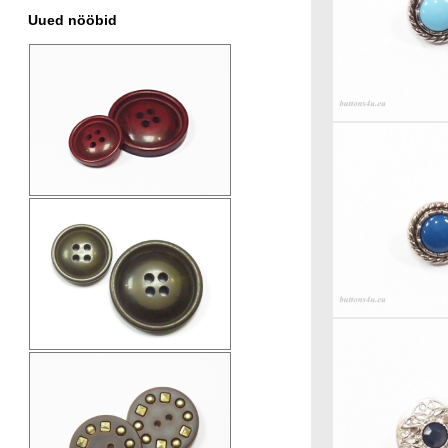
Uued nööbid