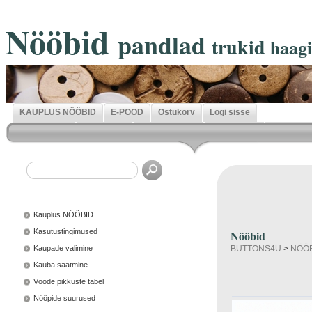
Nööbid
pandlad
trukid
haag
KAUPLUS NÖÖBID
E-POOD
Ostukorv
Logi sisse
Kauplus NÖÖBID
Kasutustingimused
Nööbid
Kaupade valimine
BUTTONS4U
>
NÖÖ
Kauba saatmine
Vööde pikkuste tabel
Nööpide suurused