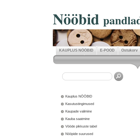
Nööbid
pandla
KAUPLUS NÖÖBID
E-POOD
Ostukorv
Kauplus NÖÖBID
Kasutustingimused
Kaupade valimine
Kauba saatmine
Vööde pikkuste tabel
Nööpide suurused