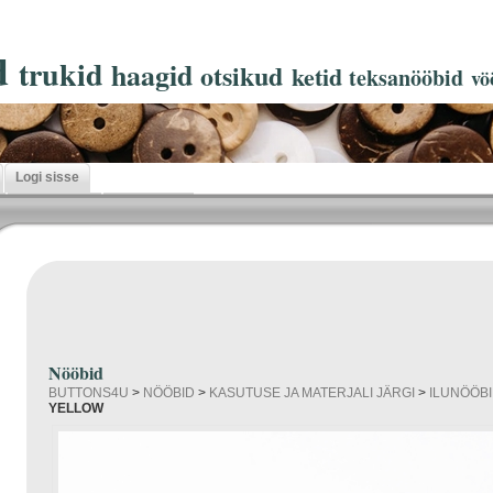
d
trukid
haagid
otsikud
ketid
teksanööbid
vö
Logi sisse
Nööbid
BUTTONS4U
>
NÖÖBID
>
KASUTUSE JA MATERJALI JÄRGI
>
ILUNÖÖB
YELLOW