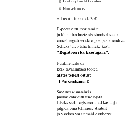
Hooldusjuhendid toodetele
Minu tellimused
♦
Tasuta tarne al. 30€
E-poest ostu sooritamisel
ja kliendiandmete sisestamisel saate
ennast registreerida e-poe püsikliendiks.
Selleks tuleb teha linnuke kasti
"Registreeri ka kasutajana".
Püsikliendile on
kõik tavahinnaga tooted
alates teisest ostust
10% soodsamad!
Soodustuse saamiseks
palume enne ostu sisse logida.
Lisaks saab registreerunud kasutaja
jälgida oma tellimuse staatust
ja vaadata varasemaid ostukorve.