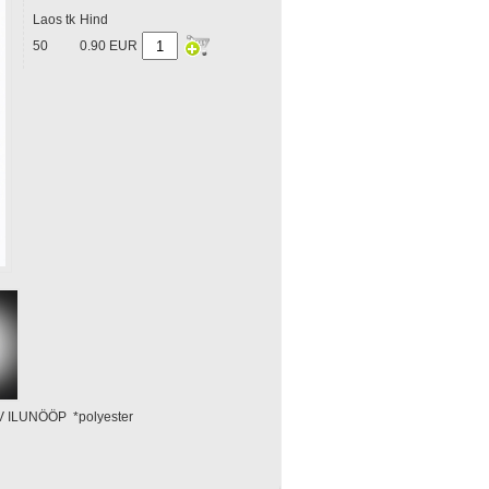
Laos tk
Hind
50
0.90 EUR
ILUNÖÖP *polyester