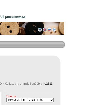
öd
püksirihmad
ID
>
Kollased ja oranzid ilunööbid
>
L2311-
Suurus: