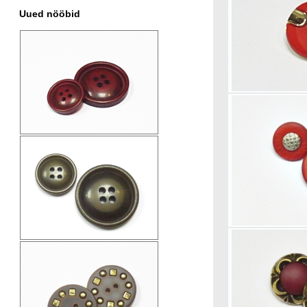
Uued nööbid