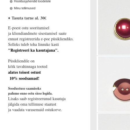
Hooldusjuhendid toodetele
Minu tellimused
♦
Tasuta tarne al. 30€
E-poest ostu sooritamisel
ja kliendiandmete sisestamisel saate
ennast registreerida e-poe püsikliendiks.
Selleks tuleb teha linnuke kasti
"Registreeri ka kasutajana".
Püsikliendile on
kõik tavahinnaga tooted
alates teisest ostust
10% soodsamad!
Soodustuse saamiseks
palume enne ostu sisse logida.
Lisaks saab registreerunud kasutaja
jälgida oma tellimuse staatust
ja vaadata varasemaid ostukorve.