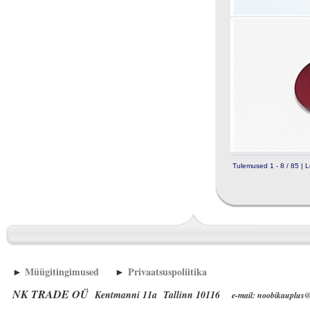
Tulemused 1 - 8 / 85 | L
►
Müügitingimused
►
Privaatsuspoliitika
NK TRADE OÜ
Kentmanni 11a Tallinn 10116
e-mail: noobikauplus