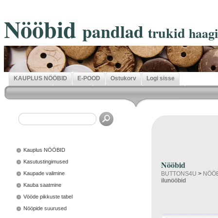
Nööbid
pandlad
trukid
haag
KAUPLUS NÖÖBID
E-POOD
Ostukorv
Logi sisse
Kauplus NÖÖBID
Kasutustingimused
Nööbid
Kaupade valimine
BUTTONS4U
>
NÖÖ
ilunööbid
Kauba saatmine
Vööde pikkuste tabel
Nööpide suurused