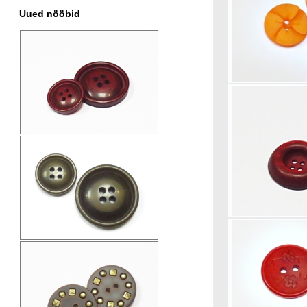
Uued nööbid