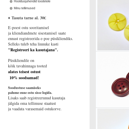
Hooldusjuhendid toodetele
Minu tellimused
♦
Tasuta tarne al. 30€
E-poest ostu sooritamisel
ja kliendiandmete sisestamisel saate
ennast registreerida e-poe püsikliendiks.
Selleks tuleb teha linnuke kasti
"Registreeri ka kasutajana".
Püsikliendile on
kõik tavahinnaga tooted
alates teisest ostust
10% soodsamad!
Soodustuse saamiseks
palume enne ostu sisse logida.
Lisaks saab registreerunud kasutaja
jälgida oma tellimuse staatust
ja vaadata varasemaid ostukorve.