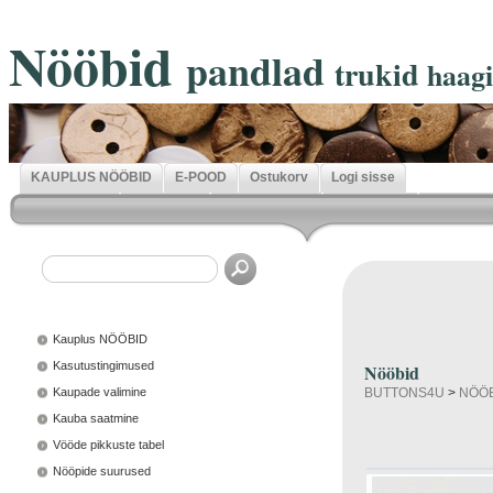
Nööbid
pandlad
trukid
haag
KAUPLUS NÖÖBID
E-POOD
Ostukorv
Logi sisse
Kauplus NÖÖBID
Kasutustingimused
Nööbid
Kaupade valimine
BUTTONS4U
>
NÖÖ
Kauba saatmine
Vööde pikkuste tabel
Nööpide suurused