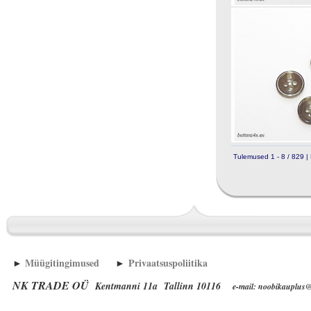
Tulemused 1 - 8 / 829 | 
►
Müügitingimused
►
Privaatsuspoliitika
NK TRADE OÜ
Kentmanni 11a Tallinn 10116
e-mail: noobikauplus