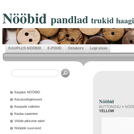
Nööbid
pandlad
trukid
haag
KAUPLUS NÖÖBID
E-POOD
Ostukorv
Logi sisse
Kauplus NÖÖBID
Kasutustingimused
Nööbid
Kaupade valimine
BUTTONS4U
>
NÖÖ
YELLOW
Kauba saatmine
Vööde pikkuste tabel
Nööpide suurused