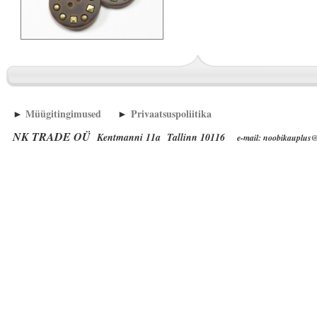
►
Müügitingimused
►
Privaatsuspoliitika
NK TRADE OÜ
Kentmanni 11a Tallinn 10116
e-mail: noobikauplus