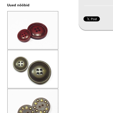
Uued nööbid