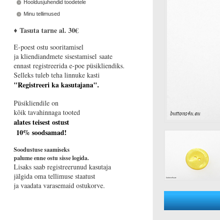
Hooldusjuhendid toodetele
Minu tellimused
♦
Tasuta tarne al. 30€
E-poest ostu sooritamisel
ja kliendiandmete sisestamisel saate
ennast registreerida e-poe püsikliendiks.
Selleks tuleb teha linnuke kasti
"Registreeri ka kasutajana".
Püsikliendile on
kõik tavahinnaga tooted
alates teisest ostust
10% soodsamad!
Soodustuse saamiseks
palume enne ostu sisse logida.
Lisaks saab registreerunud kasutaja
jälgida oma tellimuse staatust
ja vaadata varasemaid ostukorve.