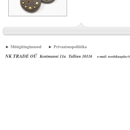
►
Müügitingimused
►
Privaatsuspoliitika
NK TRADE OÜ
Kentmanni 11a Tallinn 10116
e-mail: noobikauplus