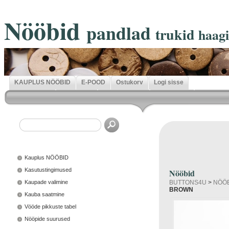
Nööbid
pandlad
trukid
haag
KAUPLUS NÖÖBID
E-POOD
Ostukorv
Logi sisse
Kauplus NÖÖBID
Kasutustingimused
Nööbid
Kaupade valimine
BUTTONS4U
>
NÖÖ
BROWN
Kauba saatmine
Vööde pikkuste tabel
Nööpide suurused