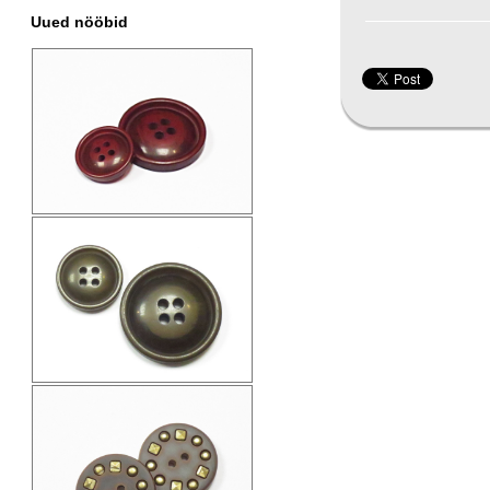
Uued nööbid