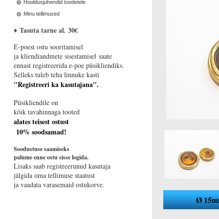
Hooldusjuhendid toodetele
Minu tellimused
♦
Tasuta tarne al. 30€
E-poest ostu sooritamisel
ja kliendiandmete sisestamisel saate
ennast registreerida e-poe püsikliendiks.
Selleks tuleb teha linnuke kasti
"Registreeri ka kasutajana".
Püsikliendile on
kõik tavahinnaga tooted
alates teisest ostust
10% soodsamad!
Soodustuse saamiseks
palume enne ostu sisse logida.
Lisaks saab registreerunud kasutaja
jälgida oma tellimuse staatust
ja vaadata varasemaid ostukorve.
Ø 15m